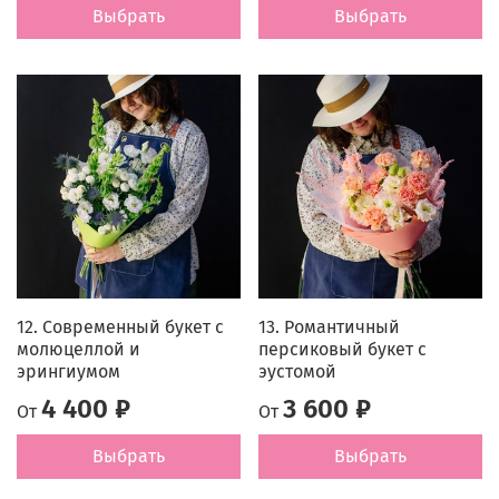
Выбрать
Выбрать
12. Современный букет с
13. Романтичный
молюцеллой и
персиковый букет с
эрингиумом
эустомой
4 400 ₽
3 600 ₽
От
От
Выбрать
Выбрать